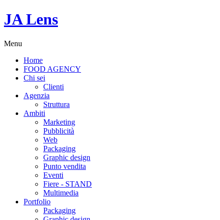
JA Lens
Menu
Home
FOOD AGENCY
Chi sei
Clienti
Agenzia
Struttura
Ambiti
Marketing
Pubblicità
Web
Packaging
Graphic design
Punto vendita
Eventi
Fiere - STAND
Multimedia
Portfolio
Packaging
Graphic design