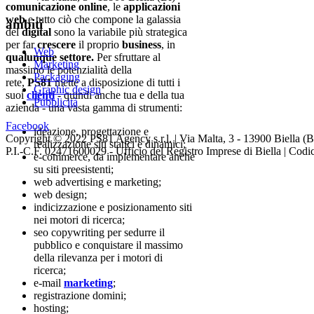
comunicazione online
, le
applicazioni
web
e tutto ciò che compone la galassia
ambiti
del
digital
sono la variabile più strategica
per far
crescere
il proprio
business
, in
Web
qualunque settore.
Per sfruttare al
Marketing
massimo le potenzialità della
Packaging
rete,
PS81
mette a disposizione di tutti i
Graphic design
suoi
clienti
- quindi anche tua e della tua
Pubblicità
azienda - una vasta gamma di strumenti:
Facebook
ideazione, progettazione e
Copyright © 2022 PS81 Agency s.r.l. | Via Malta, 3 - 13900 Biella (BI
realizzazione siti statici e dinamici;
P.I.-C.F. 02471600029 - Ufficio del Registro Imprese di Biella | Cod
e-commerce, da implementare anche
su siti preesistenti;
web advertising e marketing;
web design;
indicizzazione e posizionamento siti
nei motori di ricerca;
seo copywriting per sedurre il
pubblico e conquistare il massimo
della rilevanza per i motori di
ricerca;
e-mail
marketing
;
registrazione domini;
hosting;