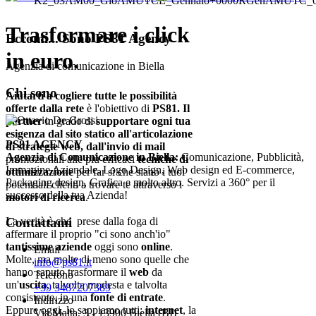
K2_03AM00_GioAMUTCE_Gennaio+0000RGenAMUTC_
Trasformare i click
Eccomi... Sono PS81 Agency
in euro.
Agenzia di comunicazione in Biella
Chi sono
Aiutarti a cogliere tutte le possibilità
offerte dalla rete
è l'obiettivo di
PS81. Il
partner
in grado di
supportare ogni tua
esigenza
dal
sito statico
all'articolazione
PS81 AGENCY
di
strategie web
, dall'
invio di mail
Agenzia di Comunicazione in Biella:
Comunicazione, Pubblicità,
promozionali alle più efficaci
tecniche di
Immagine Aziendale, Logo Design, Web design ed E-commerce,
ottimizzazione
per far sì che siano i tuoi
Packaging design, Grafica e molto altro. Servizi a 360° per il
potenziali clienti a trovare te attraverso i
successo della tua Azienda!
motori di ricerca
.
La verità è che prese dalla foga di
Contattami
affermare il proprio "ci sono anch'io"
tantissime aziende
oggi sono
online
.
Email
Molte, ma molte di meno sono quelle che
info@ps81.it
hanno saputo trasformare il
web
da
Telefono
un'
uscita
, talvolta modesta e talvolta
+39 3487207389
consistente, in una
fonte di entrate
.
Indirizzo
Eppure oggi, lo sappiamo tutti:
internet
, la
Via Malta, 3 - 13900 Biella (BI)